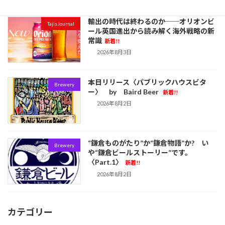
輸出の時代は終わるのか──オリオンビ
TajisJournal
ール英国進出から読み解く海外戦略の新
常識
新着!!
2026年8月3日
本日リリース〈パブリックハウスビタ
Brewery
ー〉 by Baird Beer
新着!!
2026年8月2日
“鎌倉ものがたり”か“鎌倉物語”か? い
Brewery
や“鎌倉ビールストーリー”です。
〈Part.1〉
新着!!
2026年8月2日
カテゴリー