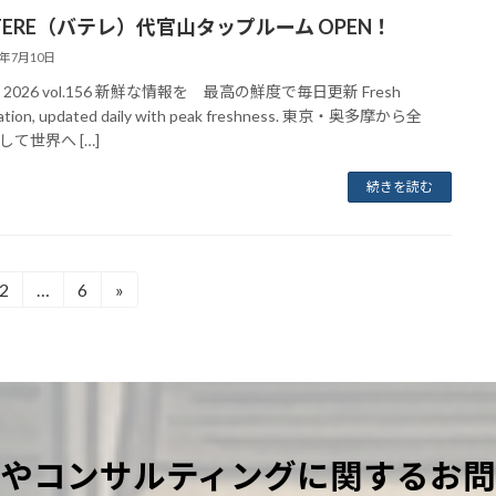
RTERE（バテレ）代官山タップルーム OPEN！
6年7月10日
uly 2026 vol.156 新鮮な情報を 最高の鮮度で毎日更新 Fresh
mation, updated daily with peak freshness. 東京・奥多摩から全
して世界へ […]
続きを読む
2
…
6
»
固
固
定
定
ペ
ペ
ー
ー
ジ
ジ
やコンサルティングに関するお