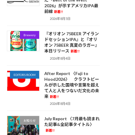
2026」が示すアメリカIPA最
前線
新着!!
2026年8月5日
『オリオン 75BEER アイラン
Brewery
ドセッションIPA』と『オリ
オン 75BEER 真夏のラガー』
本日リリース
新着!!
2026年8月4日
After Report 〈Fuji to
EDITORS ROOM
Hood2026〉 クラフトビー
ルが示した国境や言葉を超え
て人と人をつないだ文化の未
来
新着!!
2026年8月4日
July Report 〈7月最も読まれ
お知らせ
た記事&全記事タイトル〉
新着!!