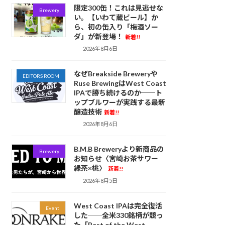
限定300缶！これは見逃せな
Brewery
い。【いわて蔵ビール】か
ら、初の缶入り「梅酒ソー
ダ」が新登場！
新着!!
2026年8月6日
なぜBreakside Breweryや
EDITORS ROOM
Ruse BrewingはWest Coast
IPAで勝ち続けるのか──ト
ップブルワーが実践する最新
醸造技術
新着!!
2026年8月6日
B.M.B Breweryより新商品の
Brewery
お知らせ〈宮崎お茶サワー
緑茶×桃〉
新着!!
2026年8月5日
West Coast IPAは完全復活
Event
した──全米330銘柄が競っ
た「Best of the West