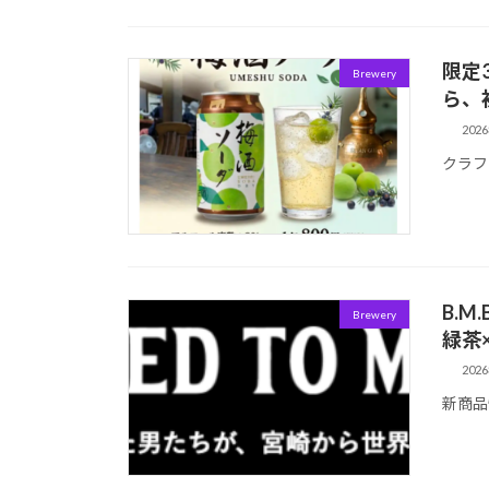
限定
Brewery
ら、
202
クラフ
B.M
Brewery
緑茶
202
新商品