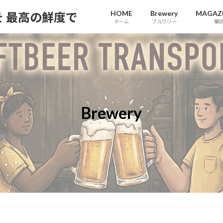
HOME
Brewery
MAGAZI
報を 最高の鮮度で
ホーム
ブルワリー
購
Brewery