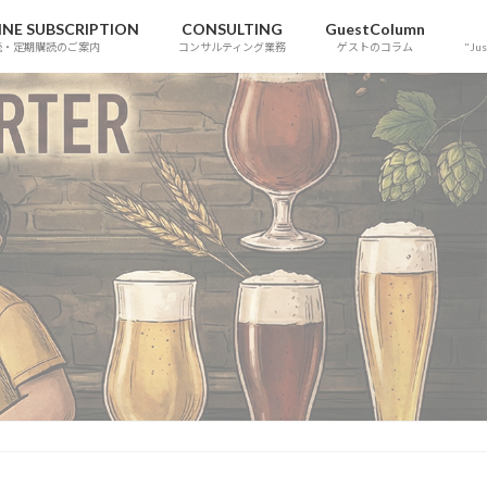
NE SUBSCRIPTION
CONSULTING
GuestColumn
読・定期購読のご案内
コンサルティング業務
ゲストのコラム
"Jus