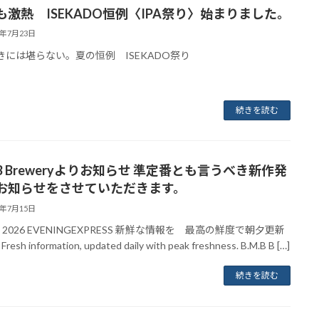
も激熱 ISEKADO恒例〈IPA祭り〉始まりました。
6年7月23日
好きには堪らない。夏の恒例 ISEKADO祭り
続きを読む
.B Breweryよりお知らせ 準定番とも言うべき新作発
お知らせをさせていただきます。
6年7月15日
uly 2026 EVENINGEXPRESS 新鮮な情報を 最高の鮮度で朝夕更新
esh information, updated daily with peak freshness. B.M.B B […]
続きを読む