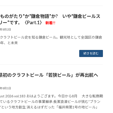
倉ものがたり”か“鎌倉物語”か? いや“鎌倉ビールス
ー”です。〈Part.1〉
新着!!
6年8月2日
クラフトビール史を知る鎌倉ビール。観光地として全国区の鎌倉
0年、と未来
続きを読む
県初のクラフトビール「若狭ビール」が再出航へ
!
6年8月1日
ust 2026 vol.183 おはようござます。今日から8月 大きな転換期
ているクラフトビールの事業継承 長濱浪漫ビールが挑む”ブラン
”という地方創生 消えるはずだった「福井県第1号の地ビール」