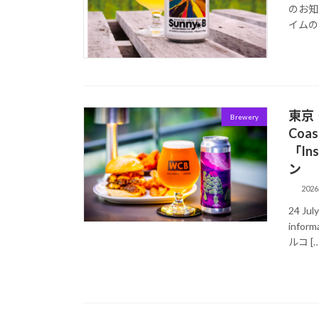
のお知
イムのリ
東京
Brewery
Coa
「In
ン
202
24 J
inform
ルコ […