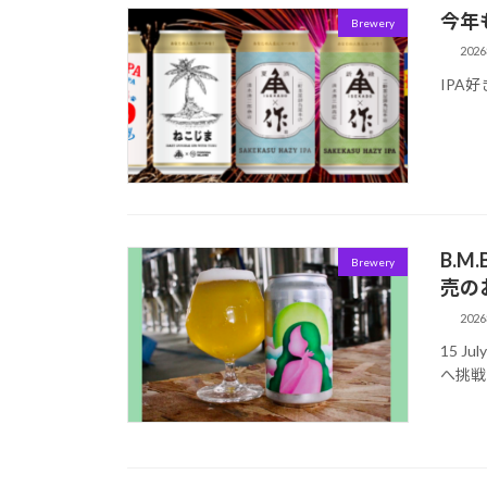
今年
Brewery
202
IPA
B.M
Brewery
売の
202
15 J
へ挑戦 Fr