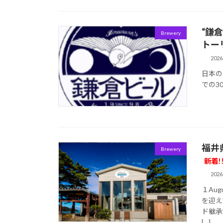
“鎌
Brewery
トーリ
202
日本の
での3
福井
Brewery
新着!
202
１Aug
を迎え
ド継承
[…]