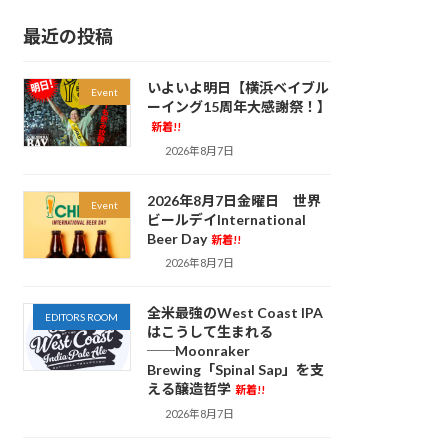
最近の投稿
いよいよ明日【横浜ベイブル
Event
ーイング15周年大感謝祭！】
新着!!
2026年8月7日
2026年8月7日金曜日 世界
Event
ビールデイInternational
Beer Day
新着!!
2026年8月7日
全米最強のWest Coast IPA
EDITORS ROOM
はこうして生まれる
──Moonraker
Brewing「Spinal Sap」を支
える醸造哲学
新着!!
2026年8月7日