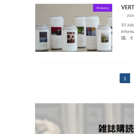
VE
Brewery
202
10 J
infor
国、そ
投
1
固
定
稿
ペ
の
ー
ジ
ペ
ー
雑誌購読