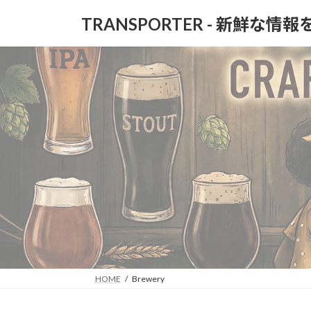
コ
ナ
TRANSPORTER - 新鮮な情
ン
ビ
テ
ゲ
ン
ー
ツ
シ
へ
ョ
ス
ン
キ
に
ッ
移
プ
動
HOME
Brewery