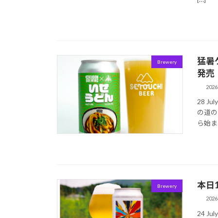
猛暑
Brewery
発売
202
28 J
の道の
ら始ま
本日1
Brewery
202
24 Ju