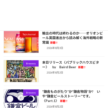
July Report 〈7月最も読まれた記事&全
お知らせ
記事タイトル〉
新着!!
2026年8月4日
輸出の時代は終わるのか──オリオンビ
TajisJournal
ール英国進出から読み解く海外戦略の新
常識
新着!!
2026年8月3日
本日リリース〈パブリックハウスビタ
Brewery
ー〉 by Baird Beer
新着!!
2026年8月2日
“鎌倉ものがたり”か“鎌倉物語”か? い
Brewery
や“鎌倉ビールストーリー”です。
〈Part.1〉
新着!!
2026年8月2日