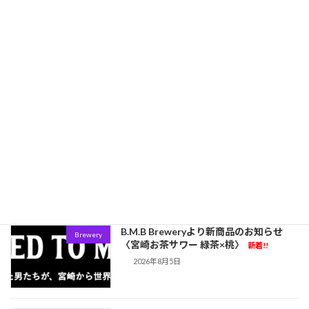
学
新着!!
2026年8月7日
限定300缶！これは見逃せない。【いわ
Brewery
て蔵ビール】から、初の缶入り「梅酒ソ
ーダ」が新登場！
新着!!
2026年8月6日
なぜBreakside BreweryやRuse Brewing
EDITORS ROOM
はWest Coast IPAで勝ち続けるのか
──トップブルワーが実践する最新醸造
技術
新着!!
2026年8月6日
B.M.B Breweryより新商品のお知らせ
Brewery
〈宮崎お茶サワー 緑茶×桃〉
新着!!
2026年8月5日