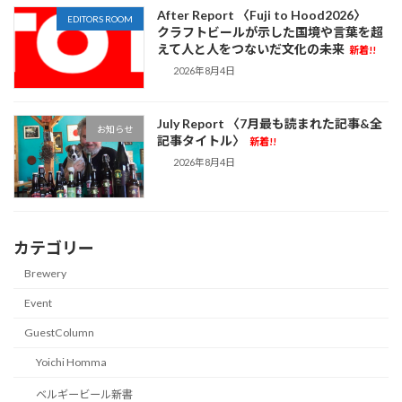
After Report 〈Fuji to Hood2026〉
EDITORS ROOM
クラフトビールが示した国境や言葉を超
えて人と人をつないだ文化の未来
新着!!
2026年8月4日
July Report 〈7月最も読まれた記事&全
お知らせ
記事タイトル〉
新着!!
2026年8月4日
カテゴリー
Brewery
Event
GuestColumn
Yoichi Homma
ベルギービール新書