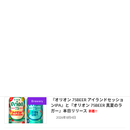
──トップブルワーが実践する最新醸造
技術
新着!!
2026年8月6日
B.M.B Breweryより新商品のお知らせ
Brewery
〈宮崎お茶サワー 緑茶×桃〉
新着!!
2026年8月5日
West Coast IPAは完全復活した──全
Event
米330銘柄が競った「Best of the West
2026」が示すアメリカIPA最前線
新着!!
2026年8月5日
『オリオン 75BEER アイランドセッショ
Brewery
ンIPA』と『オリオン 75BEER 真夏のラ
ガー』本日リリース
新着!!
2026年8月4日