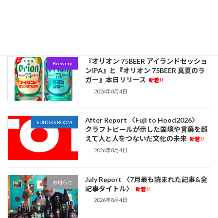
West Coast IPAは完全復活した──全
Event
米330銘柄が競った「Best of the West
2026」が示すアメリカIPA最前線
新着!!
2026年8月5日
『オリオン 75BEER アイランドセッショ
Brewery
ンIPA』と『オリオン 75BEER 真夏のラ
ガー』本日リリース
新着!!
2026年8月4日
After Report 〈Fuji to Hood2026〉
EDITORS ROOM
クラフトビールが示した国境や言葉を超
えて人と人をつないだ文化の未来
新着!!
2026年8月4日
July Report 〈7月最も読まれた記事&全
お知らせ
記事タイトル〉
新着!!
2026年8月4日