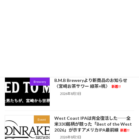
限定300缶！これは見逃せない。【いわ
Brewery
て蔵ビール】から、初の缶入り「梅酒ソ
ーダ」が新登場！
新着!!
2026年8月6日
なぜBreakside BreweryやRuse Brewing
EDITORS ROOM
はWest Coast IPAで勝ち続けるのか
──トップブルワーが実践する最新醸造
技術
新着!!
2026年8月6日
B.M.B Breweryより新商品のお知らせ
Brewery
〈宮崎お茶サワー 緑茶×桃〉
新着!!
2026年8月5日
West Coast IPAは完全復活した──全
Event
米330銘柄が競った「Best of the West
2026」が示すアメリカIPA最前線
新着!!
2026年8月5日