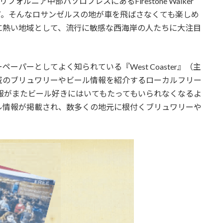
でカリフォルニア中部パソロブレスにあるFirestone Walker
車で３時間ほど。そんなロサンゼルスの地が車を飛ばさなくても楽しめ
に熱い地域として、流行に敏感な西海岸の人たちに大注目
パーとしてよく知られている『West Coaster』（主
域のブリュワリーやビール情報を紹介するローカルフリー
。この情報がまたビール好きにはいてもたってもいられなくなるよ
ル情報が掲載され、数多くの地元に根付くブリュワリーや