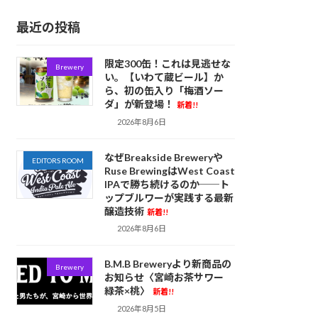
最近の投稿
限定300缶！これは見逃せな
Brewery
い。【いわて蔵ビール】か
ら、初の缶入り「梅酒ソー
ダ」が新登場！
新着!!
2026年8月6日
なぜBreakside Breweryや
EDITORS ROOM
Ruse BrewingはWest Coast
IPAで勝ち続けるのか──ト
ップブルワーが実践する最新
醸造技術
新着!!
2026年8月6日
B.M.B Breweryより新商品の
Brewery
お知らせ〈宮崎お茶サワー
緑茶×桃〉
新着!!
2026年8月5日