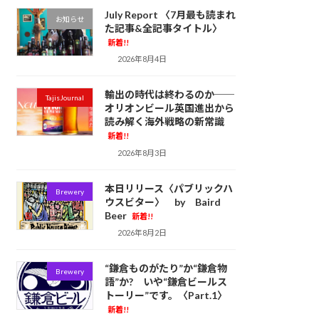
July Report 〈7月最も読まれ
お知らせ
た記事&全記事タイトル〉
新着!!
2026年8月4日
輸出の時代は終わるのか──
TajisJournal
オリオンビール英国進出から
読み解く海外戦略の新常識
新着!!
2026年8月3日
本日リリース〈パブリックハ
Brewery
ウスビター〉 by Baird
Beer
新着!!
2026年8月2日
“鎌倉ものがたり”か“鎌倉物
Brewery
語”か? いや“鎌倉ビールス
トーリー”です。〈Part.1〉
新着!!