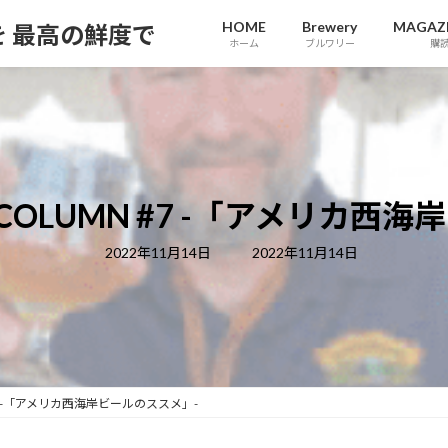
HOME
Brewery
MAGAZI
報を 最高の鮮度で
ホーム
ブルワリー
購
ER COLUMN #7 -「アメリカ
最
2022年11月14日
2022年11月14日
終
更
新
日
時
:
N #7 -「アメリカ西海岸ビールのススメ」-