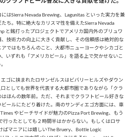
立。西海岸のクラフトビール普及に大きな貢献を遂げた。
a Nevada Brewing、Lagunitas といった実力を兼
。特に絶大なカリスマ性を備えたSierra Nevada
r Camp と銘打ったプロジェクトでアメリカ国内外のブリュワ
展、技術力の向上に大きく貢献し、その信頼感は絶対的な
ニアではもちろんのこと、大都市ニューヨークやシカゴと
つ、いずれも「アメリカビール」を語る上で欠かせないこ
う。
エゴに挟まれたロサンゼルスはビバリーヒルズやダウン
人口としても世界を代表する大都市圏でありながら「クラ
のはほんの数年前。ただ、それまでクラフトビール好きな
いビールにたどり着けた。南のサンディエゴ方面には、車
es やビーチサイドが魅力のPizza Port Brewing、もう
ナド半島まで行ったとしても２時間半はかからない。もしくはロサ
には嬉しいThe Bruery、Bottle Logic