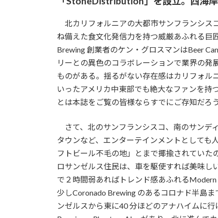
「StoneDistribution」を設
北カリフォルニアの大都市サンフランシスコにはSierr
ね備えた食文化発信力を持つ威厳あふれる巨匠たち
Brewing 創業者のケン・グロスマンはBee
リーとの異色のコラボレーションで業界の発
ものがある。揺るがない存在感はカリフォル
いったアメリカ中東部でも絶大なファンを持
とは本誌をご覧の皆様ならすでにご存知だろ
さて、北のサンフランシスコ、南のサンディ
タウンなど、エンターテインメントとしても
フトビール不毛の地」とまで揶揄されていた
ロサンゼルス住民は、車を駆使すれば美味し
で２時間弱あればトレンド感あふれるModern Tim
少しCoronado Brewing のあるコロ
ンゼルスから東に40 分ほどのアナハイムに行けばマニア