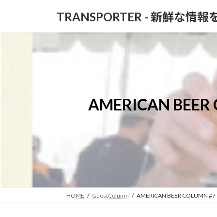
コ
ナ
TRANSPORTER - 新鮮な情
ン
ビ
テ
ゲ
ン
ー
ツ
シ
へ
ョ
ス
ン
キ
に
ッ
移
AMERICAN BE
プ
動
HOME
GuestColumn
AMERICAN BEER COLUM