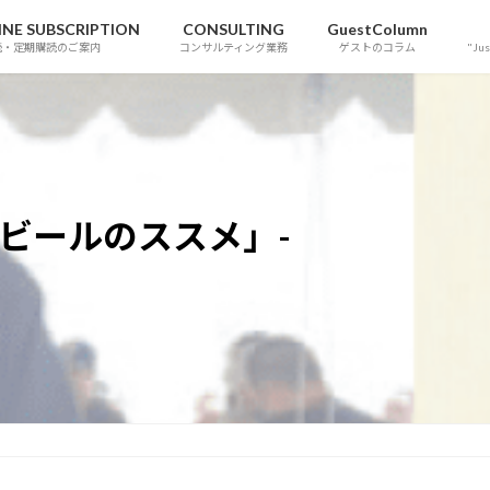
NE SUBSCRIPTION
CONSULTING
GuestColumn
読・定期購読のご案内
コンサルティング業務
ゲストのコラム
"Jus
西海岸ビールのススメ」-