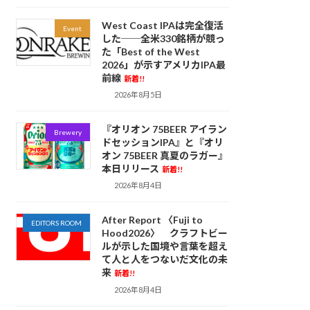
West Coast IPAは完全復活
Event
した──全米330銘柄が競っ
た「Best of the West
2026」が示すアメリカIPA最
前線
新着!!
2026年8月5日
『オリオン 75BEER アイラン
Brewery
ドセッションIPA』と『オリ
オン 75BEER 真夏のラガー』
本日リリース
新着!!
2026年8月4日
After Report 〈Fuji to
EDITORS ROOM
Hood2026〉 クラフトビー
ルが示した国境や言葉を超え
て人と人をつないだ文化の未
来
新着!!
2026年8月4日