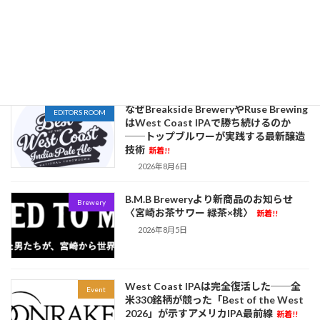
限定300缶！これは見逃せない。【いわ
Brewery
て蔵ビール】から、初の缶入り「梅酒ソ
ーダ」が新登場！
新着!!
2026年8月6日
なぜBreakside BreweryやRuse Brewing
EDITORS ROOM
はWest Coast IPAで勝ち続けるのか
──トップブルワーが実践する最新醸造
技術
新着!!
2026年8月6日
B.M.B Breweryより新商品のお知らせ
Brewery
〈宮崎お茶サワー 緑茶×桃〉
新着!!
2026年8月5日
West Coast IPAは完全復活した──全
Event
米330銘柄が競った「Best of the West
2026」が示すアメリカIPA最前線
新着!!